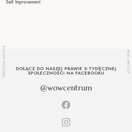
t
Self Improvement
w
a
r
z
a
c
PREVIOUS ARTICLE
NEXT ARTICLE
z
p
DOŁĄCZ DO NASZEJ PRAWIE 5-TYSIĘCZNEJ
l
SPOŁECZNOŚCI NA FACEBOOKU
i
@wowcentrum
k
ó
w
d
ź
w